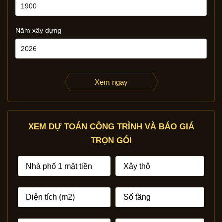
Năm xây dựng
Xem ngay
XEM DỰ TOÁN CÔNG TRÌNH VÀ BÁO GIÁ
TRỌN GÓI