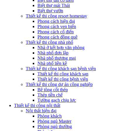
Biệt thự tân cổ điển
Biệt thự mái Thái
Biệt thự vườn
Thiết kế thi công resort homestay
Phong cách hiện đại
Phong cách ven biển
Phong cách cổ điển
Phong cách đồng quê
Thiết kế thi công nhà phố
Nhà ở kết hợp văn phòng
Nhà phố đơn lập
Nhà phố thương mại
Nhà phố liền kề
Thiết kế thi công khách sạn bệnh viện
Thiết kế thi công khách sạn
Thiết kế thi công bệnh viện
Thiết kế thi công dự án công nghiệp
Bê tông cốt thép
Thép tiền chế
Tường gạch chịu lực
Thiết kế thi công nội thất
Nội thất hiện đại
Phòng khách
Phòng ngủ Master
Phòng ngủ thường