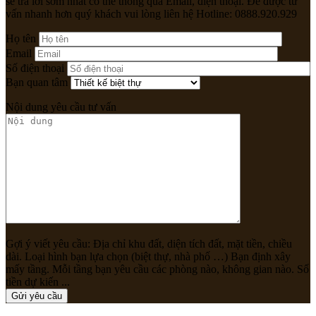
sẽ trả lời sớm nhất có thể thông qua Email, điện thoại. Để được tư
vấn nhanh hơn quý khách vui lòng liên hệ Hotline: 0888.920.929
Họ tên
Email
Số điện thoại
Bạn quan tâm
Nội dung yêu cầu tư vấn
Gợi ý viết yêu cầu: Địa chỉ khu đất, diện tích đất, mặt tiền, chiều
dài. Loại hình bạn lựa chọn (biệt thự, nhà phố …) Bạn định xây
mấy tầng. Mỗi tầng bạn yêu cầu các phòng nào, không gian nào. Số
tiền dự kiến ...
Gửi yêu cầu