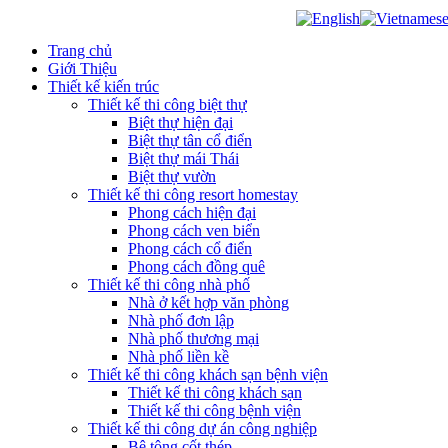
Trang chủ
Giới Thiệu
Thiết kế kiến trúc
Thiết kế thi công biệt thự
Biệt thự hiện đại
Biệt thự tân cổ điển
Biệt thự mái Thái
Biệt thự vườn
Thiết kế thi công resort homestay
Phong cách hiện đại
Phong cách ven biển
Phong cách cổ điển
Phong cách đồng quê
Thiết kế thi công nhà phố
Nhà ở kết hợp văn phòng
Nhà phố đơn lập
Nhà phố thương mại
Nhà phố liền kề
Thiết kế thi công khách sạn bệnh viện
Thiết kế thi công khách sạn
Thiết kế thi công bệnh viện
Thiết kế thi công dự án công nghiệp
Bê tông cốt thép