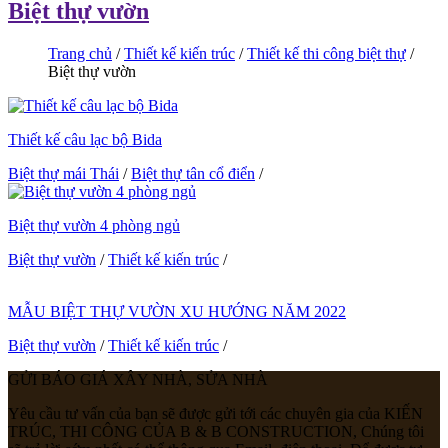
Biệt thự vườn
Trang chủ
/
Thiết kế kiến trúc
/
Thiết kế thi công biệt thự
/
Biệt thự vườn
Thiết kế câu lạc bộ Bida
Biệt thự mái Thái
/
Biệt thự tân cổ điển
/
Biệt thự vườn 4 phòng ngủ
Biệt thự vườn
/
Thiết kế kiến trúc
/
MẪU BIỆT THỰ VƯỜN XU HƯỚNG NĂM 2022
Biệt thự vườn
/
Thiết kế kiến trúc
/
GỬI BÁO GIÁ XÂY NHÀ, SỬA NHÀ
Yêu cầu tư vấn của bạn sẽ được gửi tới các chuyên gia của KIẾN
TRÚC, THI CÔNG CỦA B & B CONSTRUCTION, Chúng tôi