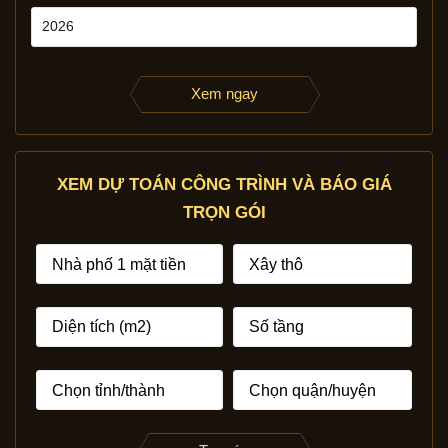
Xem ngay
XEM DỰ TOÁN CÔNG TRÌNH VÀ BÁO GIÁ
TRỌN GÓI