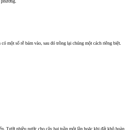
a phương.
có một số rễ bám vào, sau đó trồng lại chúng một cách riêng biệt.
ển. Tưới nhiều nước cho cây hai tuần một lần hoặc khi đất khô hoàn