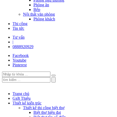
Phòng ngủ thường
Phòng ăn
Bếp
Nội thất văn phòng
Phòng khách
Thi công
Tin tức
Tư vấn
|
0888920929
Facebook
Youtube
Pinterest
Trang chủ
Giới Thiệu
Thiết kế kiến trúc
Thiết kế thi công biệt thự
Biệt thự hiện đại