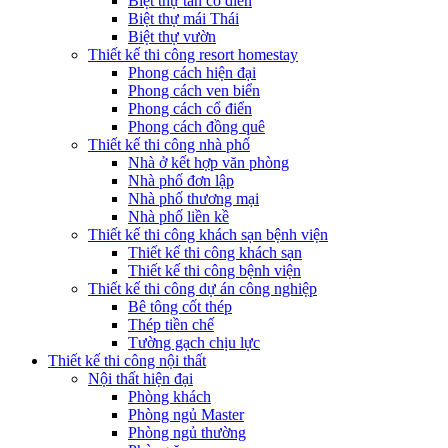
Biệt thự tân cổ điển
Biệt thự mái Thái
Biệt thự vườn
Thiết kế thi công resort homestay
Phong cách hiện đại
Phong cách ven biển
Phong cách cổ điển
Phong cách đồng quê
Thiết kế thi công nhà phố
Nhà ở kết hợp văn phòng
Nhà phố đơn lập
Nhà phố thương mại
Nhà phố liền kề
Thiết kế thi công khách sạn bệnh viện
Thiết kế thi công khách sạn
Thiết kế thi công bệnh viện
Thiết kế thi công dự án công nghiệp
Bê tông cốt thép
Thép tiền chế
Tường gạch chịu lực
Thiết kế thi công nội thất
Nội thất hiện đại
Phòng khách
Phòng ngủ Master
Phòng ngủ thường