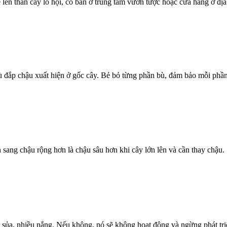
 rễ lên thân cây lô hội, có bán ở trung tâm vườn tược hoặc cửa hàng ở đị
ù đắp chậu xuất hiện ở gốc cây. Bẻ bỏ từng phần bù, đảm bảo mỗi phần 
sang chậu rộng hơn là chậu sâu hơn khi cây lớn lên và cần thay chậu.
 sủa, nhiều nắng. Nếu không, nó sẽ không hoạt động và ngừng phát tri