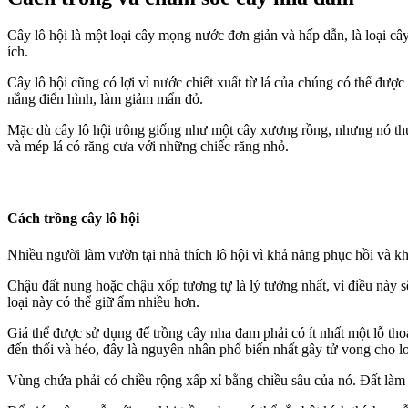
Cây lô hội là một loại cây mọng nước đơn giản và hấp dẫn, là loại c
ích.
Cây lô hội cũng có lợi vì nước chiết xuất từ ​​lá của chúng có thể được
nắng điển hình, làm giảm mẩn đỏ.
Mặc dù cây lô hội trông giống như một cây xương rồng, nhưng nó thự
và mép lá có răng cưa với những chiếc răng nhỏ.
Cách trồng cây lô hội
Nhiều người làm vườn tại nhà thích lô hội vì khả năng phục hồi và k
Chậu đất nung hoặc chậu xốp tương tự là lý tưởng nhất, vì điều này 
loại này có thể giữ ẩm nhiều hơn.
Giá thể được sử dụng để trồng cây nha đam phải có ít nhất một lỗ tho
đến thối và héo, đây là nguyên nhân phổ biến nhất gây tử vong cho lo
Vùng chứa phải có chiều rộng xấp xỉ bằng chiều sâu của nó. Đất làm