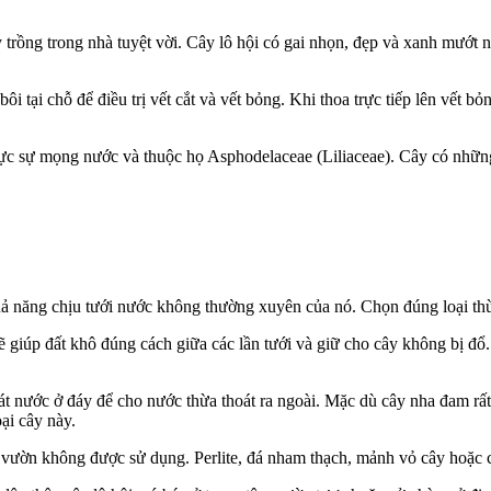
ây trồng trong nhà tuyệt vời. Cây lô hội có gai nhọn, đẹp và xanh mướt
 bôi tại chỗ để điều trị vết cắt và vết bỏng. Khi thoa trực tiếp lên vết 
c sự mọng nước và thuộc họ Asphodelaceae (Liliaceae). Cây có những c
hả năng chịu tưới nước không thường xuyên của nó. Chọn đúng loại thùn
sẽ giúp đất khô đúng cách giữa các lần tưới và giữ cho cây không bị 
át nước ở đáy để cho nước thừa thoát ra ngoài. Mặc dù cây nha đam rất
ại cây này.
 vườn không được sử dụng. Perlite, đá nham thạch, mảnh vỏ cây hoặc c