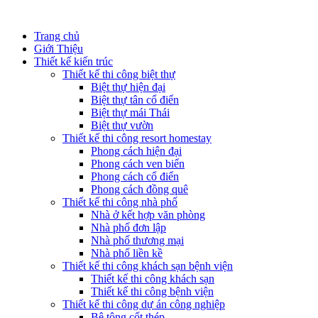
Trang chủ
Giới Thiệu
Thiết kế kiến trúc
Thiết kế thi công biệt thự
Biệt thự hiện đại
Biệt thự tân cổ điển
Biệt thự mái Thái
Biệt thự vườn
Thiết kế thi công resort homestay
Phong cách hiện đại
Phong cách ven biển
Phong cách cổ điển
Phong cách đồng quê
Thiết kế thi công nhà phố
Nhà ở kết hợp văn phòng
Nhà phố đơn lập
Nhà phố thương mại
Nhà phố liền kề
Thiết kế thi công khách sạn bệnh viện
Thiết kế thi công khách sạn
Thiết kế thi công bệnh viện
Thiết kế thi công dự án công nghiệp
Bê tông cốt thép