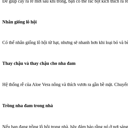
Để giúp cây ra rễ mới sau khi trồng, bạn có thể rắc bột kích thích ra
Nhân giống lô hội
Có thể nhân giống lô hội từ hạt, nhưng sẽ nhanh hơn khi loại bỏ và b
Thay chậu và thay chậu cho nha đam
Hệ thống rễ của Aloe Vera nông và thích vươn ra gần bề mặt. Chuyển 
Trồng nha đam trong nhà
Nếu bạn đang trồng lô hội trong nhà, hãy đảm bảo rằng nó ở nơi sáng