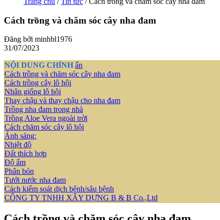
Trang chủ
/
Tin tức
/ Cách trồng và chăm sóc cây nha đam
Cách trồng và chăm sóc cây nha đam
Đăng bởi
minhbl1976
31/07/2023
NỘI DUNG CHÍNH
ẩn
Cách trồng và chăm sóc cây nha đam
Cách trồng cây lô hội
Nhân giống lô hội
Thay chậu và thay chậu cho nha đam
Trồng nha đam trong nhà
Trồng Aloe Vera ngoài trời
Cách chăm sóc cây lô hội
Ánh sáng:
Nhiệt độ
Đất thích hợp
Độ ẩm
Phân bón
Tưới nước nha đam
Cách kiểm soát dịch bệnh/sâu bệnh
CÔNG TY TNHH XÂY DỰNG B & B Co.,Ltd
Cách trồng và chăm sóc cây nha đam