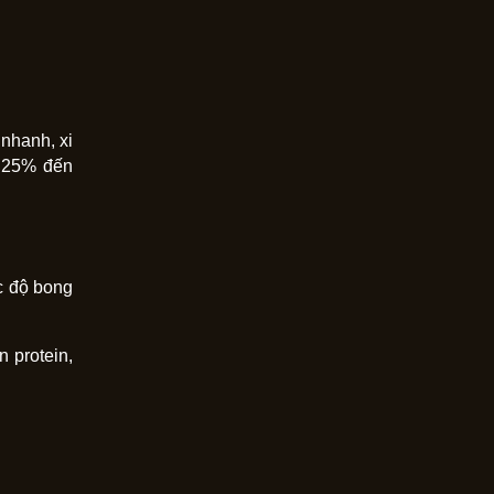
nhanh, xi
ừ 25% đến
ốc độ bong
 protein,