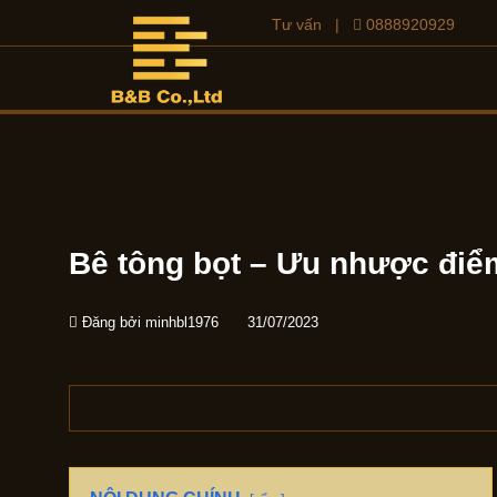
Tư vấn
|
0888920929
Bê tông bọt – Ưu nhược đi
Đăng bởi
minhbl1976
31/07/2023