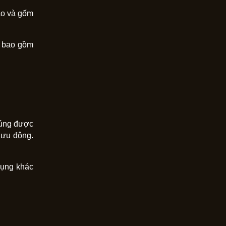
cao và gốm
n, bao gồm
chúng được
lưu động.
dụng khác