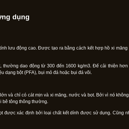
 ứng dụng
ó tính lưu động cao. Được tạo ra bằng cách kết hợp hồ xi măng
ọt, thường dao động từ 300 đến 1600 kg/m3. Để cải thiện hơn
iệu dạng bột (PFA), bụi mỏ đá hoặc bụi đá vôi.
 lớn và chỉ có cát mịn và xi măng, nước và bọt. Bởi vì nó khô
ới bê tông thông thường.
bọt được xác định bởi loại chất kết dính được sử dụng. Cũng n