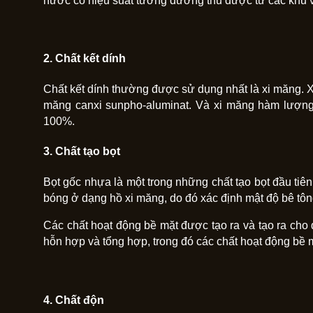
nước có hiệu suất tương đương thu được từ các khu v
2. Chất kết dính
Chất kết dính thường được sử dụng nhất là xi măng. 
măng canxi sunpho-aluminat. Và xi măng hàm lượng
100%.
3. Chất tạo bọt
Bọt gốc nhựa là một trong những chất tạo bọt đầu tiên
bóng ở dạng hồ xi măng, do đó xác định mật độ bê tông
Các chất hoạt động bề mặt được tạo ra và tạo ra cho
hỗn hợp và tổng hợp, trong đó các chất hoạt động bề 
4. Chất độn