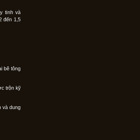
y tinh và
2 đến 1,5
i bê tông
c trộn kỹ
n và dung