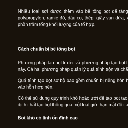
Nhiều loại sợi được thêm vào bê tông bọt để tăng
polypropylen, ramie đỏ, dầu cọ, thép, giấy vụn dừa, 
phần trăm tổng khối lượng của tổ hợp.
Cách chuẩn bị bê tông bọt
Phương pháp tạo bọt trước và phương pháp tạo bọt hỗ
này. Cả hai phương pháp quản lý quá trình trộn và chấ
Quá trình tạo bọt sơ bộ bao gồm chuẩn bị riêng hỗn 
vào hỗn hợp nền.
Có thể sử dụng quy trình khô hoặc ướt để tạo bọt tạ
dịch chất tạo bọt thông qua một loạt giới hạn mật độ c
Bọt khô có tính ổn định cao