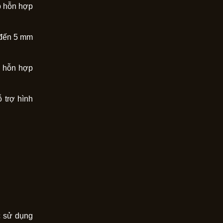
p hỗn hợp
 đến 5 mm
n hỗn hợp
 trợ hình
c sử dụng