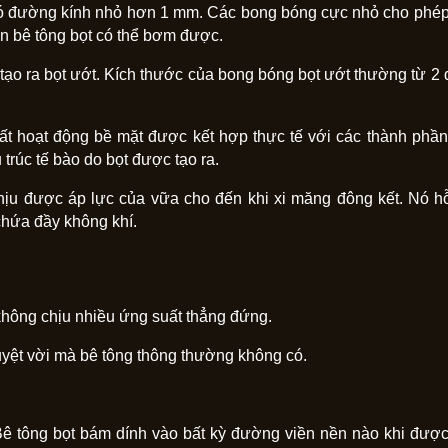
g có đường kính nhỏ hơn 1 mm. Các bong bóng cực nhỏ cho phé
ến bê tông bọt có thể bơm được.
 tạo ra bọt ướt. Kích thước của bong bóng bọt ướt thường từ 2
chất hoạt động bề mặt được kết hợp thực tế với các thành phầ
 trúc tế bào do bọt được tạo ra.
ịu được áp lực của vữa cho đến khi xi măng đông kết. Nó hỗ
chứa đầy không khí.
 không chịu nhiều ứng suất thẳng đứng.
tuyệt vời mà bê tông thông thường không có.
 Bê tông bọt bám dính vào bất kỳ đường viền nền nào khi đượ