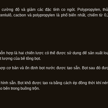
 cường độ và giảm các đặc tính co ngót. Polypropylen, thủ
xenlulô, cacbon và polypropylen là phổ biến nhất, chiếm từ 0,
n hợp là hai chiến lược có thể được sử dụng để sản xuất loạ
t lượng của bê tông bọt.
hợp cơ bản và ổn định bọt nước được tạo sẵn. Bọt sau đó đượ
o hình sẵn. Bọt khô được tạo ra bằng cách ép đồng thời khí né
ao bên trong buồng trộn.