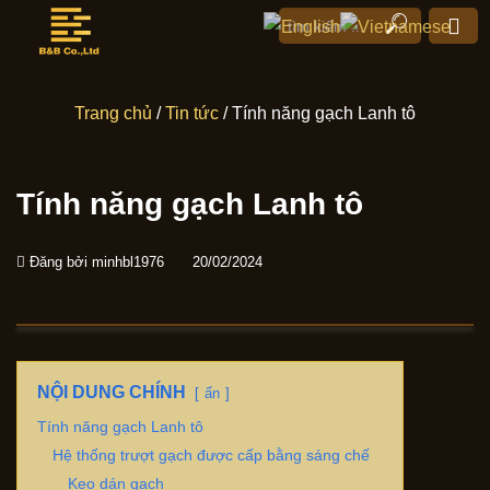
Trang chủ
/
Tin tức
/ Tính năng gạch Lanh tô
Tính năng gạch Lanh tô
Đăng bởi
minhbl1976
20/02/2024
NỘI DUNG CHÍNH
ẩn
Tính năng gạch Lanh tô
Hệ thống trượt gạch được cấp bằng sáng chế
Keo dán gạch